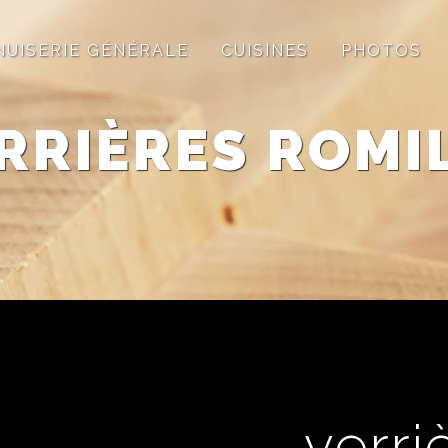
NUISERIE GÉNÉRALE
CUISINES
PHOTOS
RRIÈRES ROMI
verri