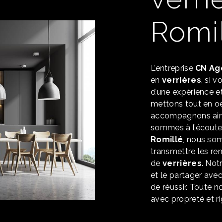
Romi
L’entreprise
CN Ag
en
verrières
, si 
d’une expérience et
mettons tout en oe
accompagnons ains
sommes à l’écoute 
Romillé
, nous so
transmettre les re
de
verrières
. Not
et le partager ave
de réussir. Toute no
avec propreté et ri