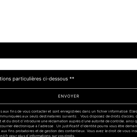
tions particulières ci-dessous **
ENVOYER
x fins de vous contacter et sont enregistrées dans un fichier informatisé. Elles 
uniquées aux seuls destinataires suivants: . Vous disposez de droits d’accès, de r
 et du droit d’introduire une réclamation auprès d’une autorité de contrôle, ainsi
r courrier électronique à l'adresse . Un justificatif d'identité pourra vous être d
 aux fins probatoires et de gestion des contentieux. Vous avez le droit de vous in
cnil.fr pour plus d’informations sur vos droits.