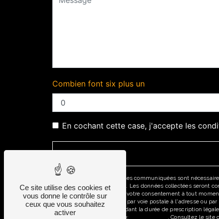
Combien font six plus un
En cochant cette case, j'accepte les condi
** Les données personnelles communiquées sont nécessaires au
répondre à votre message. Les données collectées seront comm
Ce site utilise des cookies et
d’opposition, de retrait de votre consentement à tout moment
vous donne le contrôle sur
pouvez exercer ces droits par voie postale à l'adresse ou pa
ceux que vous souhaitez
prise de contact puis pendant la durée de prescription légale
activer
disponible à cette adresse:
Bloctel.gouv.fr
. Consultez le site 