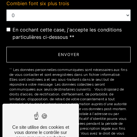
Combien font six plus trois
En cochant cette case, j'accepte les conditions
particulières ci-dessous **
ENVOYER
** Les données personnelles communiquées sont nécessaires aux fins
de vous contacter et sont enregistrées dans un fichier informatisé.
Elles sont destinées à et ses sous-traitants dans le seul but de
répondre à votre message. Les données collectées seront
communiquées aux seuls destinataires suivants: . Vous disposez de
droits d’accès, de rectification, d’effacement, de portabilité, de
limitation, d’opposition, de retrait de votre consentement à tout
moment et du droit d’introduire une réclamation auprès d’une autorité
de contrôle, ainsi que d’organiser le sort de vos données post-mortem.
Vous pouvez exercer ces droits par voie postale à l'adresse ou par
courrier électronique à l'adresse . Un justificatif d'identité pourra vous
être demandé. Nous conservons vos données pendant la période de
Ce site utilise des cookies et
prise de contact puis pendant la durée de prescription légale aux fins
vous donne le contrôle sur
probatoires et de gestion des contentieux. Vous avez le droit de vous