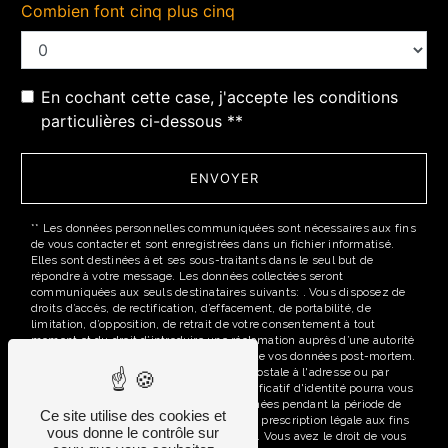
Combien font cinq plus cinq
En cochant cette case, j'accepte les conditions
particulières ci-dessous **
ENVOYER
** Les données personnelles communiquées sont nécessaires aux fins
de vous contacter et sont enregistrées dans un fichier informatisé.
Elles sont destinées à et ses sous-traitants dans le seul but de
répondre à votre message. Les données collectées seront
communiquées aux seuls destinataires suivants: . Vous disposez de
droits d’accès, de rectification, d’effacement, de portabilité, de
limitation, d’opposition, de retrait de votre consentement à tout
moment et du droit d’introduire une réclamation auprès d’une autorité
de contrôle, ainsi que d’organiser le sort de vos données post-mortem.
Vous pouvez exercer ces droits par voie postale à l'adresse ou par
courrier électronique à l'adresse . Un justificatif d'identité pourra vous
être demandé. Nous conservons vos données pendant la période de
Ce site utilise des cookies et
prise de contact puis pendant la durée de prescription légale aux fins
vous donne le contrôle sur
probatoires et de gestion des contentieux. Vous avez le droit de vous