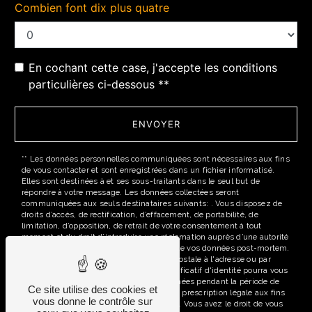
Combien font dix plus quatre
En cochant cette case, j'accepte les conditions
particulières ci-dessous **
ENVOYER
** Les données personnelles communiquées sont nécessaires aux fins
de vous contacter et sont enregistrées dans un fichier informatisé.
Elles sont destinées à et ses sous-traitants dans le seul but de
répondre à votre message. Les données collectées seront
communiquées aux seuls destinataires suivants: . Vous disposez de
droits d’accès, de rectification, d’effacement, de portabilité, de
limitation, d’opposition, de retrait de votre consentement à tout
moment et du droit d’introduire une réclamation auprès d’une autorité
de contrôle, ainsi que d’organiser le sort de vos données post-mortem.
Vous pouvez exercer ces droits par voie postale à l'adresse ou par
courrier électronique à l'adresse . Un justificatif d'identité pourra vous
être demandé. Nous conservons vos données pendant la période de
Ce site utilise des cookies et
prise de contact puis pendant la durée de prescription légale aux fins
vous donne le contrôle sur
probatoires et de gestion des contentieux. Vous avez le droit de vous