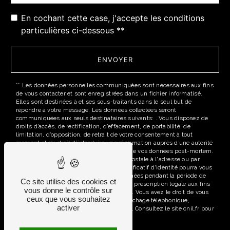
En cochant cette case, j'accepte les conditions
particulières ci-dessous **
ENVOYER
** Les données personnelles communiquées sont nécessaires aux fins
de vous contacter et sont enregistrées dans un fichier informatisé.
Elles sont destinées à et ses sous-traitants dans le seul but de
répondre à votre message. Les données collectées seront
communiquées aux seuls destinataires suivants: . Vous disposez de
droits d’accès, de rectification, d’effacement, de portabilité, de
limitation, d’opposition, de retrait de votre consentement à tout
moment et du droit d’introduire une réclamation auprès d’une autorité
de contrôle, ainsi que d’organiser le sort de vos données post-mortem.
Vous pouvez exercer ces droits par voie postale à l'adresse ou par
courrier électronique à l'adresse . Un justificatif d'identité pourra vous
être demandé. Nous conservons vos données pendant la période de
Ce site utilise des cookies et
prise de contact puis pendant la durée de prescription légale aux fins
vous donne le contrôle sur
probatoires et de gestion des contentieux. Vous avez le droit de vous
ceux que vous souhaitez
inscrire sur la liste d'opposition au démarchage téléphonique,
activer
disponible à cette adresse:
Bloctel.gouv.fr
. Consultez le site cnil.fr pour
plus d’informations sur vos droits.