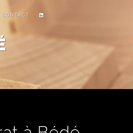
CONTACT
É
rat à Bédé