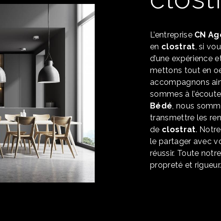
L’entreprise
CN Ag
en
clostrat
, si vo
d’une expérience et
mettons tout en oe
accompagnons ains
sommes à l’écoute 
Bédé
, nous somme
transmettre les re
de
clostrat
. Notr
le partager avec v
réussir. Toute notr
propreté et rigueur