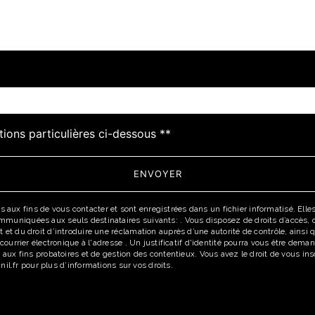
tions particulières ci-dessous **
ENVOYER
x fins de vous contacter et sont enregistrées dans un fichier informatisé. Elles 
uniquées aux seuls destinataires suivants: . Vous disposez de droits d’accès, de r
 et du droit d’introduire une réclamation auprès d’une autorité de contrôle, ainsi
r courrier électronique à l'adresse . Un justificatif d'identité pourra vous être d
 aux fins probatoires et de gestion des contentieux. Vous avez le droit de vous in
cnil.fr pour plus d’informations sur vos droits.