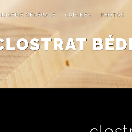
NUISERIE GÉNÉRALE
CUISINES
PHOTOS
CLOSTRAT BÉD
clost