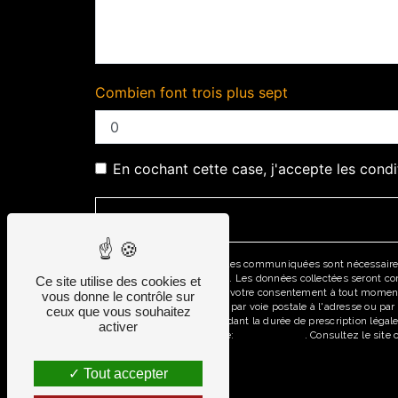
Combien font trois plus sept
En cochant cette case, j'accepte les condi
** Les données personnelles communiquées sont nécessaires au
répondre à votre message. Les données collectées seront comm
Ce site utilise des cookies et
d’opposition, de retrait de votre consentement à tout moment
vous donne le contrôle sur
pouvez exercer ces droits par voie postale à l'adresse ou pa
ceux que vous souhaitez
prise de contact puis pendant la durée de prescription légale
activer
disponible à cette adresse:
Bloctel.gouv.fr
. Consultez le site 
Tout accepter