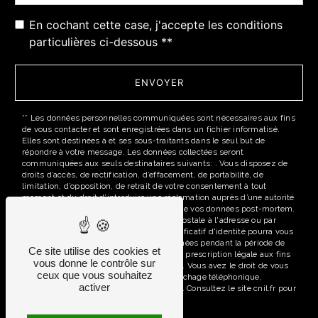
En cochant cette case, j'accepte les conditions
particulières ci-dessous **
ENVOYER
** Les données personnelles communiquées sont nécessaires aux fins
de vous contacter et sont enregistrées dans un fichier informatisé.
Elles sont destinées à et ses sous-traitants dans le seul but de
répondre à votre message. Les données collectées seront
communiquées aux seuls destinataires suivants: . Vous disposez de
droits d’accès, de rectification, d’effacement, de portabilité, de
limitation, d’opposition, de retrait de votre consentement à tout
moment et du droit d’introduire une réclamation auprès d’une autorité
de contrôle, ainsi que d’organiser le sort de vos données post-mortem.
Vous pouvez exercer ces droits par voie postale à l'adresse ou par
courrier électronique à l'adresse . Un justificatif d'identité pourra vous
être demandé. Nous conservons vos données pendant la période de
Ce site utilise des cookies et
prise de contact puis pendant la durée de prescription légale aux fins
vous donne le contrôle sur
probatoires et de gestion des contentieux. Vous avez le droit de vous
ceux que vous souhaitez
inscrire sur la liste d'opposition au démarchage téléphonique,
activer
disponible à cette adresse:
Bloctel.gouv.fr
. Consultez le site cnil.fr pour
plus d’informations sur vos droits.