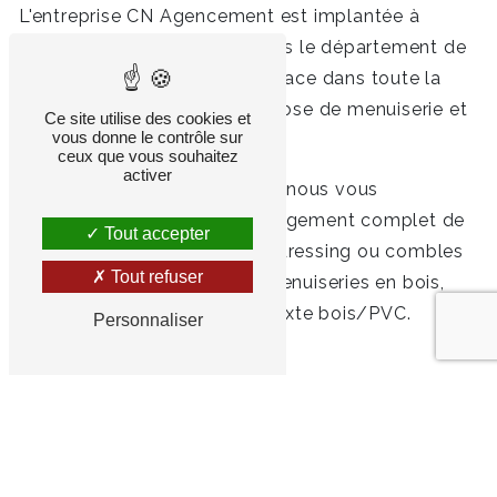
L'entreprise CN Agencement est implantée à
Irodouër, près de Rennes, dans le département de
l'Ille-et-Vilaine (35) et se déplace dans toute la
région Bretagne pour toute pose de menuiserie et
Ce site utilise des cookies et
vous donne le contrôle sur
agencement de cuisines.
ceux que vous souhaitez
activer
Forts de 30 ans d'expérience, nous vous
proposons en effet un aménagement complet de
Tout accepter
votre cuisine, salle de bains, dressing ou combles
Tout refuser
avec une pose de diverses menuiseries en bois,
alu, PVC, mixte bois/alu et mixte bois/PVC.
Personnaliser
DEVIS GRATUIT