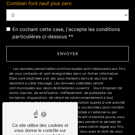
Combien font neuf plus zero
En cochant cette case, j'accepte les conditions
particulières ci-dessous **
ENVOYER
** Les données personnelles communiquées sont nécessaires aux fins
de vous contacter et sont enregistrées dans un fichier informatisé.
Elles sont destinées à et ses sous-traitants dans le seul but de
répondre à votre message. Les données collectées seront
communiquées aux seuls destinataires suivants: . Vous disposez de
droits d’accès, de rectification, d’effacement, de portabilité, de
limitation, d’opposition, de retrait de votre consentement à tout
moment et du droit d’introduire une réclamation auprès d’une autorité
de contrôle, ainsi que d’organiser le sort de vos données post-mortem.
Vous pouvez exercer ces droits par voie postale à l'adresse ou par
courrier électronique à l'adresse . Un justificatif d'identité pourra vous
être demandé. Nous conservons vos données pendant la période de
Ce site utilise des cookies et
prise de contact puis pendant la durée de prescription légale aux fins
vous donne le contrôle sur
probatoires et de gestion des contentieux. Vous avez le droit de vous