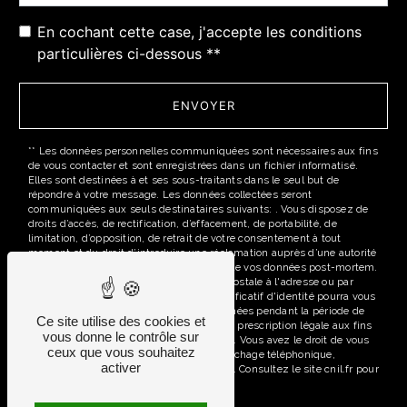
En cochant cette case, j'accepte les conditions
particulières ci-dessous **
ENVOYER
** Les données personnelles communiquées sont nécessaires aux fins
de vous contacter et sont enregistrées dans un fichier informatisé.
Elles sont destinées à et ses sous-traitants dans le seul but de
répondre à votre message. Les données collectées seront
communiquées aux seuls destinataires suivants: . Vous disposez de
droits d’accès, de rectification, d’effacement, de portabilité, de
limitation, d’opposition, de retrait de votre consentement à tout
moment et du droit d’introduire une réclamation auprès d’une autorité
de contrôle, ainsi que d’organiser le sort de vos données post-mortem.
Vous pouvez exercer ces droits par voie postale à l'adresse ou par
courrier électronique à l'adresse . Un justificatif d'identité pourra vous
être demandé. Nous conservons vos données pendant la période de
Ce site utilise des cookies et
prise de contact puis pendant la durée de prescription légale aux fins
vous donne le contrôle sur
probatoires et de gestion des contentieux. Vous avez le droit de vous
ceux que vous souhaitez
inscrire sur la liste d'opposition au démarchage téléphonique,
activer
disponible à cette adresse:
Bloctel.gouv.fr
. Consultez le site cnil.fr pour
plus d’informations sur vos droits.