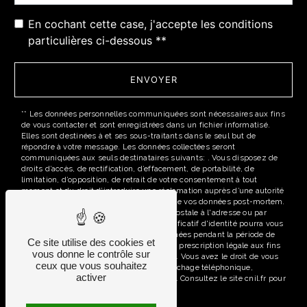
En cochant cette case, j'accepte les conditions
particulières ci-dessous **
ENVOYER
** Les données personnelles communiquées sont nécessaires aux fins
de vous contacter et sont enregistrées dans un fichier informatisé.
Elles sont destinées à et ses sous-traitants dans le seul but de
répondre à votre message. Les données collectées seront
communiquées aux seuls destinataires suivants: . Vous disposez de
droits d’accès, de rectification, d’effacement, de portabilité, de
limitation, d’opposition, de retrait de votre consentement à tout
moment et du droit d’introduire une réclamation auprès d’une autorité
de contrôle, ainsi que d’organiser le sort de vos données post-mortem.
Vous pouvez exercer ces droits par voie postale à l'adresse ou par
courrier électronique à l'adresse . Un justificatif d'identité pourra vous
être demandé. Nous conservons vos données pendant la période de
Ce site utilise des cookies et
prise de contact puis pendant la durée de prescription légale aux fins
vous donne le contrôle sur
probatoires et de gestion des contentieux. Vous avez le droit de vous
ceux que vous souhaitez
inscrire sur la liste d'opposition au démarchage téléphonique,
activer
disponible à cette adresse:
Bloctel.gouv.fr
. Consultez le site cnil.fr pour
plus d’informations sur vos droits.