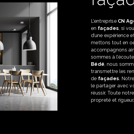
L’entreprise
CN Ag
en
façades
, si v
d’une expérience et
mettons tout en oe
accompagnons ains
sommes à l’écoute 
Bédé
, nous somme
transmettre les re
de
façades
. Notr
le partager avec v
réussir. Toute notr
propreté et rigueur