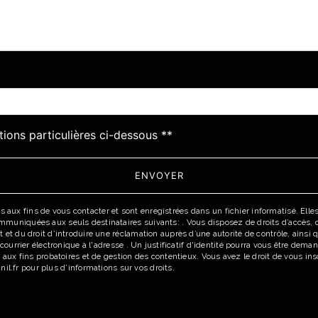
tions particulières ci-dessous **
ENVOYER
x fins de vous contacter et sont enregistrées dans un fichier informatisé. Elles 
uniquées aux seuls destinataires suivants: . Vous disposez de droits d’accès, de r
 et du droit d’introduire une réclamation auprès d’une autorité de contrôle, ainsi
r courrier électronique à l'adresse . Un justificatif d'identité pourra vous être d
 aux fins probatoires et de gestion des contentieux. Vous avez le droit de vous in
cnil.fr pour plus d’informations sur vos droits.