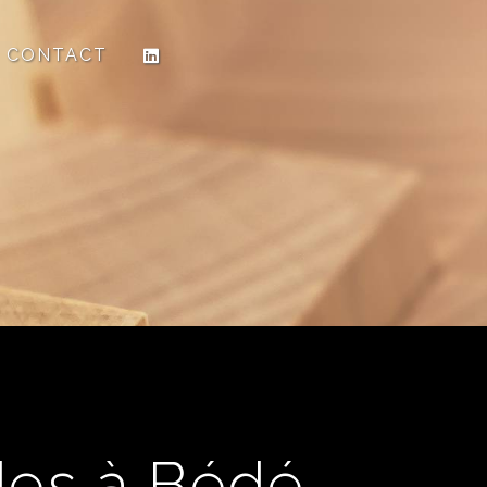
CONTACT
des à Bédé