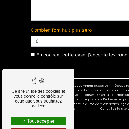
Combien font huit plus zero
En cochant cette case, j'accepte les condi
** Les données personnelles communiquées sont nécessaires au
répondre à votre message. Les données collectées seront comm
Ce site utilise des cookies et
d’opposition, de retrait de votre consentement à tout moment
vous donne le contrôle sur
pouvez exercer ces droits par voie postale à l'adresse ou pa
ceux que vous souhaitez
prise de contact puis pendant la durée de prescription légale
activer
disponible à cette adresse:
Bloctel.gouv.fr
. Consultez le site 
Tout accepter