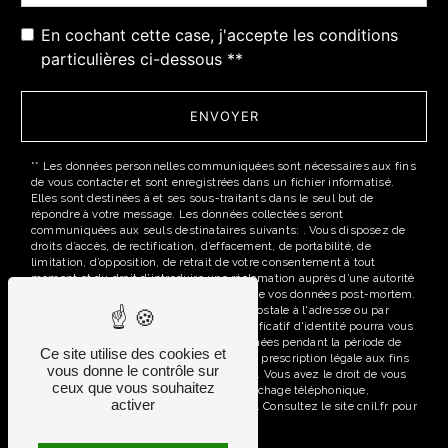
En cochant cette case, j'accepte les conditions
particulières ci-dessous **
ENVOYER
** Les données personnelles communiquées sont nécessaires aux fins
de vous contacter et sont enregistrées dans un fichier informatisé.
Elles sont destinées à et ses sous-traitants dans le seul but de
répondre à votre message. Les données collectées seront
communiquées aux seuls destinataires suivants: . Vous disposez de
droits d’accès, de rectification, d’effacement, de portabilité, de
limitation, d’opposition, de retrait de votre consentement à tout
moment et du droit d’introduire une réclamation auprès d’une autorité
de contrôle, ainsi que d’organiser le sort de vos données post-mortem.
Vous pouvez exercer ces droits par voie postale à l'adresse ou par
courrier électronique à l'adresse . Un justificatif d'identité pourra vous
être demandé. Nous conservons vos données pendant la période de
Ce site utilise des cookies et
prise de contact puis pendant la durée de prescription légale aux fins
vous donne le contrôle sur
probatoires et de gestion des contentieux. Vous avez le droit de vous
ceux que vous souhaitez
inscrire sur la liste d'opposition au démarchage téléphonique,
activer
disponible à cette adresse:
Bloctel.gouv.fr
. Consultez le site cnil.fr pour
plus d’informations sur vos droits.