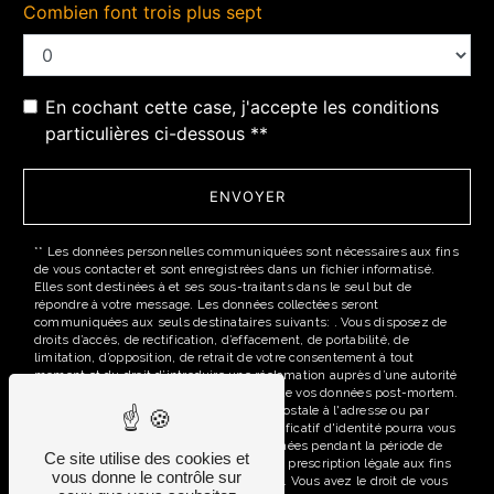
Combien font trois plus sept
En cochant cette case, j'accepte les conditions
particulières ci-dessous **
ENVOYER
** Les données personnelles communiquées sont nécessaires aux fins
de vous contacter et sont enregistrées dans un fichier informatisé.
Elles sont destinées à et ses sous-traitants dans le seul but de
répondre à votre message. Les données collectées seront
communiquées aux seuls destinataires suivants: . Vous disposez de
droits d’accès, de rectification, d’effacement, de portabilité, de
limitation, d’opposition, de retrait de votre consentement à tout
moment et du droit d’introduire une réclamation auprès d’une autorité
de contrôle, ainsi que d’organiser le sort de vos données post-mortem.
Vous pouvez exercer ces droits par voie postale à l'adresse ou par
courrier électronique à l'adresse . Un justificatif d'identité pourra vous
être demandé. Nous conservons vos données pendant la période de
Ce site utilise des cookies et
prise de contact puis pendant la durée de prescription légale aux fins
vous donne le contrôle sur
probatoires et de gestion des contentieux. Vous avez le droit de vous