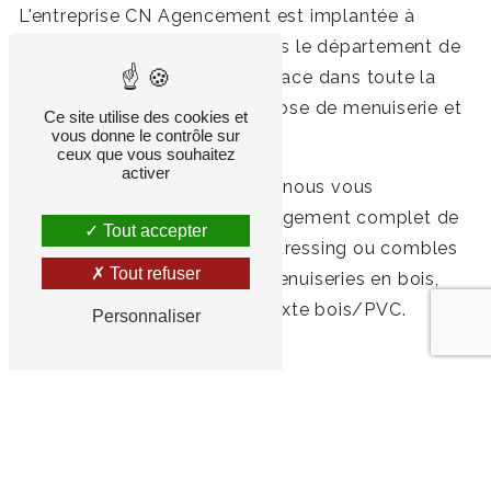
L'entreprise CN Agencement est implantée à
Irodouër, près de Rennes, dans le département de
l'Ille-et-Vilaine (35) et se déplace dans toute la
région Bretagne pour toute pose de menuiserie et
Ce site utilise des cookies et
vous donne le contrôle sur
agencement de cuisines.
ceux que vous souhaitez
activer
Forts de 30 ans d'expérience, nous vous
proposons en effet un aménagement complet de
Tout accepter
votre cuisine, salle de bains, dressing ou combles
Tout refuser
avec une pose de diverses menuiseries en bois,
alu, PVC, mixte bois/alu et mixte bois/PVC.
Personnaliser
DEVIS GRATUIT